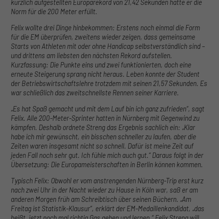
kürzlich aufgestellten Europarekord von 21,42 Sekunden hatte er die
Speichern
Nur essenzielle Cookies akzeptieren
Norm für die 200 Meter erfüllt.
Felix wollte drei Dinge hinbekommen: Erstens noch einmal die Form
Zurück
für die EM überprüfen, zweitens wieder zeigen, dass gemeinsame
Datenschutzeinstellungen
Starts von Athleten mit oder ohne Handicap selbstverständlich sind –
Essenziell (1)
und drittens am liebsten den nächsten Rekord aufstellen.
Kurzfassung: Die Punkte eins und zwei funktionierten, doch eine
Essenzielle Cookies ermöglichen grundlegende Funktionen und sind für die
erneute Steigerung sprang nicht heraus. Leben konnte der Student
einwandfreie Funktion der Website erforderlich.
der Betriebswirtschaftslehre trotzdem mit seinen 21,57 Sekunden. Es
Cookie-Informationen anzeigen
war schließlich das zweitschnellste Rennen seiner Karriere.
Exte
Externe Medien (5)
„Es hat Spaß gemacht und mit dem Lauf bin ich ganz zufrieden“, sagt
Felix. Alle 200-Meter-Sprinter hatten in Nürnberg mit Gegenwind zu
Inhalte von Videoplattformen und Social-Media-Plattformen werden
kämpfen. Deshalb ordnete Streng das Ergebnis sachlich ein: „Klar
standardmäßig blockiert. Wenn Cookies von externen Medien akzeptiert
habe ich mir gewünscht, ein bisschen schneller zu laufen, aber die
werden, bedarf der Zugriff auf diese Inhalte keiner manuellen Einwilligung
Zeiten waren insgesamt nicht so schnell. Dafür ist meine Zeit auf
mehr.
jeden Fall noch sehr gut. Ich fühle mich auch gut.“ Daraus folgt in der
Cookie-Informationen anzeigen
Übersetzung: Die Europameisterschaften in Berlin können kommen.
Datenschutzerklärung
Impressum
Typisch Felix: Obwohl er vom anstrengenden Nürnberg-Trip erst kurz
nach zwei Uhr in der Nacht wieder zu Hause in Köln war, saß er am
anderen Morgen früh am Schreibtisch über seinen Büchern. „Am
Freitag ist Statistik-Klausur“, erklärt der EM-Medaillenkandidat, „das
heißt, jetzt noch mal richtig Gas geben und lernen.“ Felix Streng will