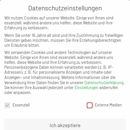
Datenschutzeinstellungen
MENÜ
Wir nutzen Cookies auf unserer Website. Einige von ihnen sind
essenziell, während andere uns helfen, diese Website und Ihre
Erfahrung zu verbessern.
Wenn Sie unter 16 Jahre alt sind und Ihre Zustimmung zu freiwilligen
Diensten geben möchten, müssen Sie Ihre Erziehungsberechtigten
um Erlaubnis bitten.
Wir verwenden Cookies und andere Technologien auf unserer
Website. Einige von ihnen sind essenziell, während andere uns
helfen, diese Website und Ihre Erfahrung zu verbessern.
Personenbezogene Daten können verarbeitet werden (z. B. IP-
VOR BERLIN: AUCH
Adressen), z. B. für personalisierte Anzeigen und Inhalte oder
Anzeigen- und Inhaltsmessung.
Weitere Informationen über die
NÜRNBERG FÜR FELIX
Verwendung Ihrer Daten finden Sie in unserer
Datenschutzerklärung
.
Sie können Ihre Auswahl jederzeit unter
Einstellungen
widerrufen
EINE REISE WERT
oder anpassen.
Datenschutzeinstellungen
Essenziell
Externe Medien
Zurück zur Artikelübersicht
24. Juli 2018
»
Ich akzeptiere