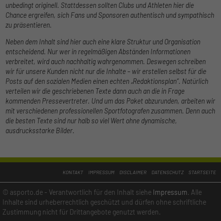
unbedingt originell. Stattdessen sollten Clubs und Athleten hier die
Speichern
Nur essenzielle Cookies akzeptieren
Chance ergreifen, sich Fans und Sponsoren authentisch und sympathisch
zu präsentieren.
Zurück
Neben dem Inhalt sind hier auch eine klare Struktur und Organisation
Datenschutzeinstellungen
Essenziell (1)
entscheidend. Nur wer in regelmäßigen Abständen Informationen
verbreitet, wird auch nachhaltig wahrgenommen. Deswegen schreiben
Essenzielle Cookies ermöglichen grundlegende Funktionen und sind für die
wir für unsere Kunden nicht nur die Inhalte – wir erstellen selbst für die
einwandfreie Funktion der Website erforderlich.
Posts auf den sozialen Medien einen echten „Redaktionsplan“. Natürlich
Cookie-Informationen anzeigen
verteilen wir die geschriebenen Texte dann auch an die in Frage
kommenden Pressevertreter. Und um das Paket abzurunden, arbeiten wir
Exte
Externe Medien (5)
mit verschiedenen professionellen Sportfotografen zusammen. Denn auch
die besten Texte sind nur halb so viel Wert ohne dynamische,
Inhalte von Videoplattformen und Social-Media-Plattformen werden
ausdrucksstarke Bilder.
standardmäßig blockiert. Wenn Cookies von externen Medien akzeptiert
werden, bedarf der Zugriff auf diese Inhalte keiner manuellen Einwilligung
mehr.
Cookie-Informationen anzeigen
KONTAKT
IMPRESSUM
DISCLAIMER
DATENSCHUTZ
STARTSEITE
Datenschutzerklärung
Impressum
© asporto.de - Verantwortlich für den Inhalt siehe
Impressum
. Alle
Inhalte sind urheberrechtlich geschützt und dürfen ohne schriftliche
Zustimmung nicht für Drittangebote genutzt werden.